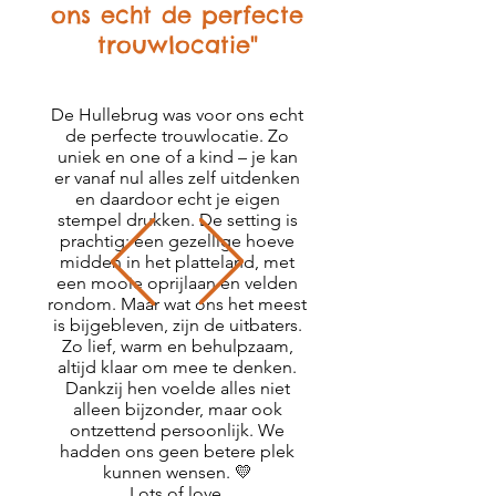
ons echt de perfecte
trouwlocatie"
De Hullebrug was voor ons echt
de perfecte trouwlocatie. Zo
uniek en one of a kind – je kan
er vanaf nul alles zelf uitdenken
en daardoor echt je eigen
stempel drukken. De setting is
prachtig: een gezellige hoeve
midden in het platteland, met
een mooie oprijlaan en velden
rondom. Maar wat ons het meest
is bijgebleven, zijn de uitbaters.
Zo lief, warm en behulpzaam,
altijd klaar om mee te denken.
Dankzij hen voelde alles niet
alleen bijzonder, maar ook
ontzettend persoonlijk. We
hadden ons geen betere plek
kunnen wensen. 💛
Lots of love,